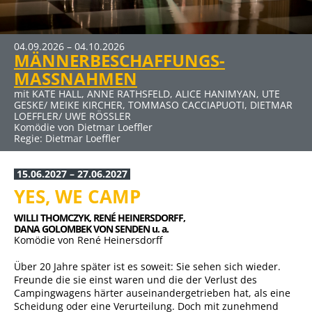
MEHR INFOS
04.09.2026 – 04.10.2026
MÄNNERBESCHAFFUNGS-
Klicken Sie auf den Link für mehr Infos und Buchung
MASSNAHMEN
mit KATE HALL, ANNE RATHSFELD, ALICE HANIMYAN, UTE
GESKE/ MEIKE KIRCHER, TOMMASO CACCIAPUOTI, DIETMAR
LOEFFLER/ UWE RÖSSLER
Komödie von Dietmar Loeffler
Regie: Dietmar Loeffler
15.06.2027 – 27.06.2027
YES, WE CAMP
WILLI THOMCZYK, 
RENÉ HEINERSDORFF, 
DANA GOLOMBEK VON SENDEN u. a.
Komödie von René Heinersdorff
Über 20 Jahre später ist es soweit: Sie sehen sich wieder.
Freunde die sie einst waren und die der Verlust des
Campingwagens härter auseinandergetrieben hat, als eine
Scheidung oder eine Verurteilung. Doch mit zunehmend