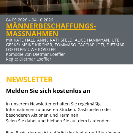
04.09.2026 – 04.10.2026
19.03.2027 – 25.04.2027
MÄNNERBESCHAFFUNGS-
DER ABSCHIEDSBRIEF
MASSNAHMEN
mit MICHAELA MAY UND SIGMAR SOLBACH
Komödie von Audrey Schebat
mit KATE HALL, ANNE RATHSFELD, ALICE HANIMYAN, UTE
GESKE/ MEIKE KIRCHER, TOMMASO CACCIAPUOTI, DIETMAR
LOEFFLER/ UWE RÖSSLER
Komödie von Dietmar Loeffler
Regie: Dietmar Loeffler
NEWSLETTER
Melden Sie sich kostenlos an
In unserem Newsletter erhalten Sie regelmäßig
Informationen zu unseren Stücken, Gastspielen oder
besonderen Aktionen und Terminen.
Seien Sie dabei und bleiben Sie auf dem Laufenden.
Eine Registrierung ist natürlich kostenlos und Sie können