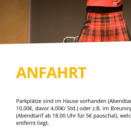
15.06. – 27.06.2027
YES, WE CAMP
mit WILLI THOMCZYK, DANA GOLOMBEK VON
HEINERSDORFF u. a.
Die Camper sind zurück!
ANFAHRT
Parkplätze sind im Hause vorhanden (Abendtari
10,00€, davor 4,00€/ Std.) oder z.B. im Breuni
(Abendtarif ab 18.00 Uhr für 5€ pauschal), w
entfernt liegt.