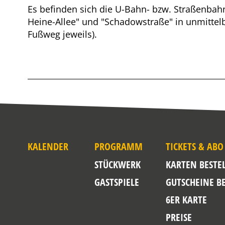
Es befinden sich die U-Bahn- bzw. Straßenbahn
Heine-Allee" und "Schadowstraße" in unmittel
Fußweg jeweils).
KALENDER
PROGRAMM
TICKETS & ABO
STÜCKWERK
KARTEN BESTE
GASTSPIELE
GUTSCHEINE B
6ER KARTE
PREISE