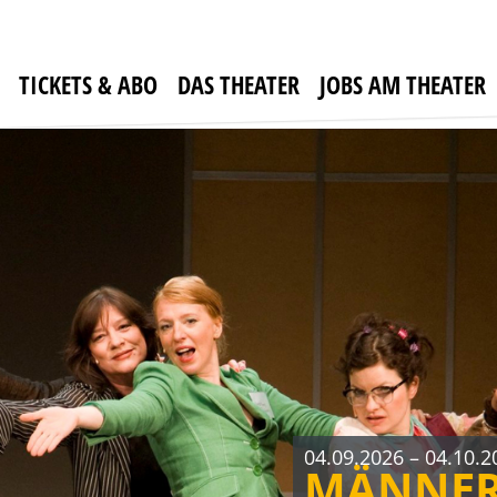
DER RA
mit DUSTIN SEMMEL
THULL-EMDEN u. a.
mit JENS HAJEK, RON
Kein Thriller (Auch w
Komödie von Thomas
Sebastian Fitzek für
TICKETS & ABO
DAS THEATER
JOBS AM THEATER
04.09.2026 – 04.10.2
MÄNNER