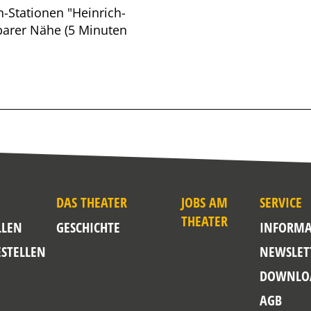
-Stationen "Heinrich-
barer Nähe (5 Minuten
DAS THEATER
JOBS AM
SERVICE
THEATER
LLEN
GESCHICHTE
INFORMA
ESTELLEN
NEWSLET
DOWNLO
AGB