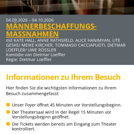
MEHR INFOS
04.09.2026 – 04.10.2026
MÄNNERBESCHAFFUNGS-
Klicken Sie auf den Link für mehr Infos und Buchung
MASSNAHMEN
mit KATE HALL, ANNE RATHSFELD, ALICE HANIMYAN, UTE
GESKE/ MEIKE KIRCHER, TOMMASO CACCIAPUOTI, DIETMAR
LOEFFLER/ UWE RÖSSLER
Komödie von Dietmar Loeffler
Regie: Dietmar Loeffler
Informationen zu Ihrem Besuch
Hier finden Sie die wichtigsten Informationen zu Ihrem
Besuch zusammengefasst:
Unser Foyer öffnet 45 Minuten vor Vorstellungsbeginn.
Der Theatersaal wird in der Regel 15 Minuten vor
Vorstellungsbeginn geöffnet.
Die Tickets werden bereits am Eingang zum Theater
kontrolliert.