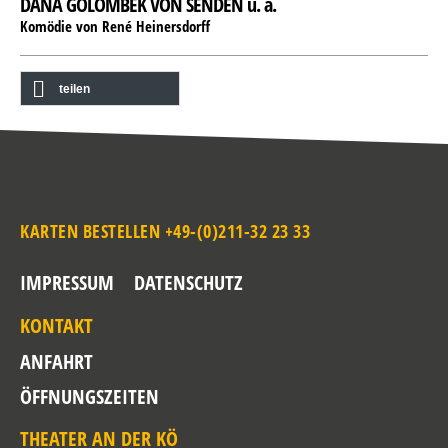
DANA GOLOMBEK VON SENDEN u. a.
Komödie von René Heinersdorff
teilen
KARTEN BESTELLEN +49-(0)211-32 23 33
IMPRESSUM
DATENSCHUTZ
KONTAKT
ANFAHRT
ÖFFNUNGSZEITEN
THEATER AN DER KÖ