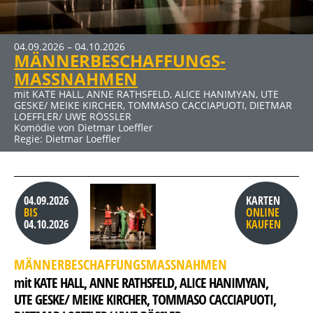
04.09.2026 – 04.10.2026
09.10.2026 – 15.11.2026
27.11.2026 – 10.01.2027
MÄNNERBESCHAFFUNGS-
DER RAUSCH
ERBE GUT-ALLES GUT
MASSNAHMEN
mit JENS HAJEK, RON SPIEẞ, DIRK EMMERT u. a.
mit HUGO EGON BALDER, RENÉ HEINERSDORFF u. a.
Komödie von Thomas Vinterberg und Claus Flygare
Komödie von René Heinersdorff
mit KATE HALL, ANNE RATHSFELD, ALICE HANIMYAN, UTE
GESKE/ MEIKE KIRCHER, TOMMASO CACCIAPUOTI, DIETMAR
LOEFFLER/ UWE RÖSSLER
Komödie von Dietmar Loeffler
Regie: Dietmar Loeffler
04.09.2026
KARTEN
BIS
ONLINE
04.10.2026
KAUFEN
MÄNNERBESCHAFFUNGSMASSNAHMEN
mit KATE HALL, 
ANNE RATHSFELD, 
ALICE HANIMYAN, 
UTE GESKE/ MEIKE KIRCHER, 
TOMMASO CACCIAPUOTI, 