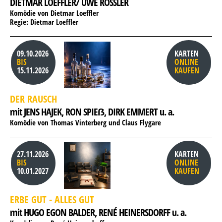
DIETMAR LOEFFLER/ UWE RÖSSLER
Komödie von Dietmar Loeffler
Regie: Dietmar Loeffler
09.10.2026
KARTEN
BIS
ONLINE
15.11.2026
KAUFEN
DER RAUSCH
mit JENS HAJEK, 
RON SPIEẞ, 
DIRK EMMERT u. a.
Komödie von Thomas Vinterberg und Claus Flygare
27.11.2026
KARTEN
BIS
ONLINE
10.01.2027
KAUFEN
ERBE GUT - ALLES GUT
mit HUGO EGON BALDER, 
RENÉ HEINERSDORFF u. a.