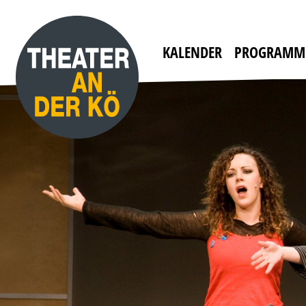
YES, WE CAMP
mit WILLI THOMCZYK, DANA GOLOMBEK VON
HEINERSDORFF u. a.
Die Camper sind zurück!
KALENDER
PROGRAMM