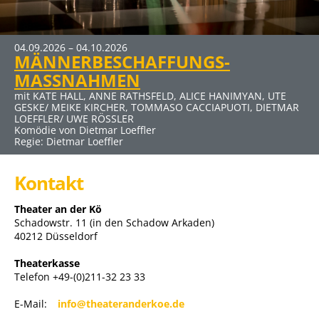
04.09.2026 – 04.10.2026
27.11.2026 – 10.01.2027
22.01.2027 – 07.03.2027
19.03.2027 – 25.04.2027
MÄNNERBESCHAFFUNGS-
ERBE GUT-ALLES GUT
SCHUHE TASCHEN MÄNNER
DER ABSCHIEDSBRIEF
MASSNAHMEN
mit HUGO EGON BALDER, RENÉ HEINERSDORFF u. a.
mit BERNHARD BETTERMANN, NINA PETRI, ANDREAS PETRI
mit MICHAELA MAY UND SIGMAR SOLBACH
Komödie von René Heinersdorff
u. a.
Komödie von Audrey Schebat
mit KATE HALL, ANNE RATHSFELD, ALICE HANIMYAN, UTE
Komödie von Stefan Vögel
GESKE/ MEIKE KIRCHER, TOMMASO CACCIAPUOTI, DIETMAR
Regie: Ute Willing
LOEFFLER/ UWE RÖSSLER
Komödie von Dietmar Loeffler
Regie: Dietmar Loeffler
Kontakt
Theater an der Kö
Schadowstr. 11 (in den Schadow Arkaden)
40212 Düsseldorf
Theaterkasse
Telefon +49-(0)211-32 23 33
E-Mail:
info@theateranderkoe.de