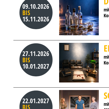
D
09.10.2026
mit
BIS
Ko
15.11.2026
E
27.11.2026
mi
BIS
Ko
10.01.2027
S
22.01.2027
mi
BIS