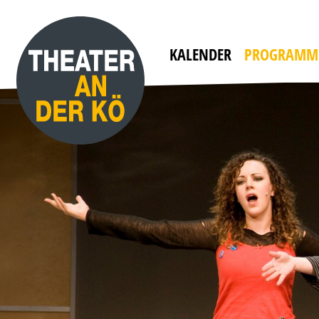
YES, WE CAMP
mit WILLI THOMCZYK, DANA GOLOMBEK VON
HEINERSDORFF u. a.
Die Camper sind zurück!
KALENDER
PROGRAMM