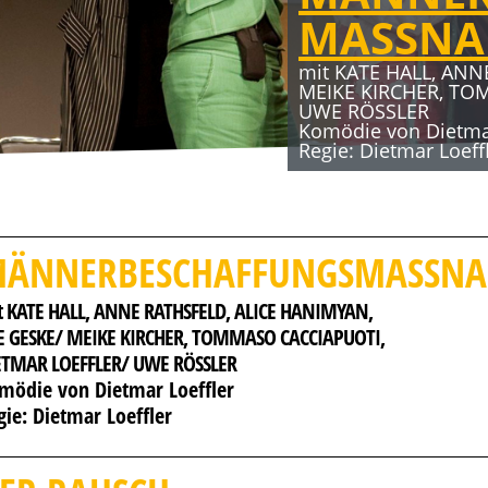
MASSN
mit KATE HALL, ANN
MEIKE KIRCHER, TO
UWE RÖSSLER
Komödie von Dietmar
Regie: Dietmar Loeff
ÄNNERBESCHAFFUNGSMASSN
 KATE HALL, 
ANNE RATHSFELD, 
ALICE HANIMYAN, 
E GESKE/ MEIKE KIRCHER, 
TOMMASO CACCIAPUOTI, 
ETMAR LOEFFLER/ UWE RÖSSLER
mödie von Dietmar Loeffler
gie: Dietmar Loeffler