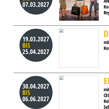
AN
07.03.2027
Ko
Re
D
19.03.2027
mi
BIS
Ko
25.04.2027
E
30.04.2027
mi
BIS
CE
06.06.2027
Ke
Se