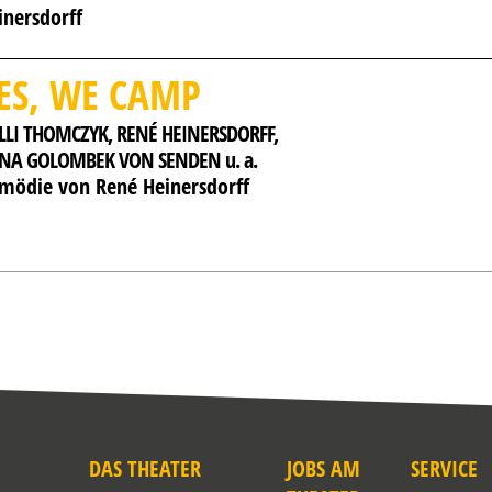
inersdorff
ES, WE CAMP
LLI THOMCZYK, 
RENÉ HEINERSDORFF, 
NA GOLOMBEK VON SENDEN u. a.
mödie von René Heinersdorff
DAS THEATER
JOBS AM
SERVICE