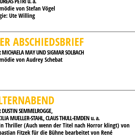
DREAS PETRI u. a.
mödie von Stefan Vögel
gie: Ute Willing
ER ABSCHIEDSBRIEF
t MICHAELA MAY UND SIGMAR SOLBACH
mödie von Audrey Schebat
LTERNABEND
t DUSTIN SEMMELROGGE, 
CILIA MUELLER-STAHL, 
CLAUS THULL-EMDEN u. a.
in Thriller (Auch wenn der Titel nach Horror klingt) von
bastian Fitzek für die Bühne bearbeitet von René