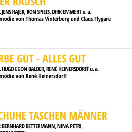
ER RAUSCH
 JENS HAJEK, 
RON SPIEẞ, 
DIRK EMMERT u. a.
mödie von Thomas Vinterberg und Claus Flygare
RBE GUT - ALLES GUT
t HUGO EGON BALDER, 
RENÉ HEINERSDORFF u. a.
mödie von René Heinersdorff
CHUHE TASCHEN MÄNNER
t BERNHARD BETTERMANN, 
NINA PETRI, 