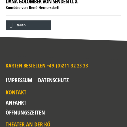
DANA GOLOMBEK VON SENDEN u. a.
Komödie von René Heinersdorff
teilen
KARTEN BESTELLEN +49-(0)211-32 23 33
IMPRESSUM
DATENSCHUTZ
KONTAKT
ANFAHRT
ÖFFNUNGSZEITEN
THEATER AN DER KÖ