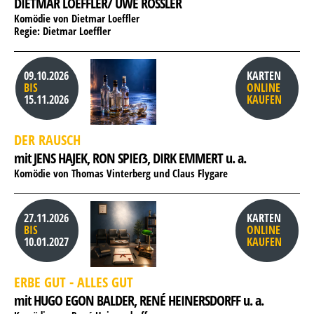
DIETMAR LOEFFLER/ UWE RÖSSLER
Komödie von Dietmar Loeffler
Regie: Dietmar Loeffler
09.10.2026
KARTEN
BIS
ONLINE
15.11.2026
KAUFEN
DER RAUSCH
mit JENS HAJEK, 
RON SPIEẞ, 
DIRK EMMERT u. a.
Komödie von Thomas Vinterberg und Claus Flygare
27.11.2026
KARTEN
BIS
ONLINE
10.01.2027
KAUFEN
ERBE GUT - ALLES GUT
mit HUGO EGON BALDER, 
RENÉ HEINERSDORFF u. a.