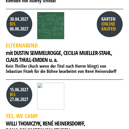
Komödie von Audrey Schebat
30.04.2027
KARTEN
BIS
ONLINE
06.06.2027
KAUFEN
ELTERNABEND
mit DUSTIN SEMMELROGGE, 
CECILIA MUELLER-STAHL, 
CLAUS THULL-EMDEN u. a.
Kein Thriller (Auch wenn der Titel nach Horror klingt) von
Sebastian Fitzek für die Bühne bearbeitet von René Heinersdorff
15.06.2027
BIS
27.06.2027
YES, WE CAMP
WILLI THOMCZYK, 
RENÉ HEINERSDORFF, 