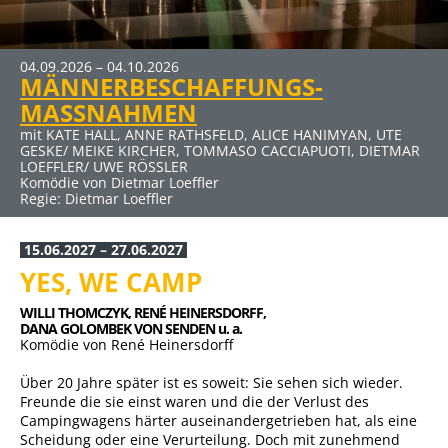
MEHR INFOS
04.09.2026 – 04.10.2026
09.10.2026 – 15.11.2026
27.11.2026 – 10.01.2027
22.01.2027 – 07.03.2027
19.03.2027 – 25.04.2027
30.04.2027 – 06.06.2027
MÄNNERBESCHAFFUNGS-
DER RAUSCH
ERBE GUT-ALLES GUT
SCHUHE TASCHEN MÄNNER
DER ABSCHIEDSBRIEF
ELTERNABEND
Klicken Sie auf den Link für mehr Infos und Buchung
MASSNAHMEN
mit JENS HAJEK, RON SPIEẞ, DIRK EMMERT u. a.
mit HUGO EGON BALDER, RENÉ HEINERSDORFF u. a.
mit BERNHARD BETTERMANN, NINA PETRI, ANDREAS PETRI
mit MICHAELA MAY UND SIGMAR SOLBACH
mit DUSTIN SEMMELROGGE, CECILIA MUELLER-STAHL, CLAUS
Komödie von Thomas Vinterberg und Claus Flygare
Komödie von René Heinersdorff
u. a.
Komödie von Audrey Schebat
THULL-EMDEN u. a.
mit KATE HALL, ANNE RATHSFELD, ALICE HANIMYAN, UTE
Komödie von Stefan Vögel
Kein Thriller (Auch wenn der Titel nach Horror klingt) von
GESKE/ MEIKE KIRCHER, TOMMASO CACCIAPUOTI, DIETMAR
Regie: Ute Willing
Sebastian Fitzek für die Bühne bearbeitet von René
LOEFFLER/ UWE RÖSSLER
Heinersdorff
Komödie von Dietmar Loeffler
Regie: Dietmar Loeffler
15.06.2027 – 27.06.2027
YES, WE CAMP
WILLI THOMCZYK, 
RENÉ HEINERSDORFF, 
DANA GOLOMBEK VON SENDEN u. a.
Komödie von René Heinersdorff
Über 20 Jahre später ist es soweit: Sie sehen sich wieder.
Freunde die sie einst waren und die der Verlust des
Campingwagens härter auseinandergetrieben hat, als eine
Scheidung oder eine Verurteilung. Doch mit zunehmend