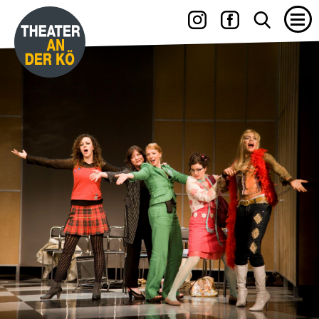
15.06. – 27.06.2027
YES, WE CAMP
mit WILLI THOMCZYK, DANA GOLOMBEK VON SENDEN, RENÉ
HEINERSDORFF u. a.
Die Camper sind zurück!