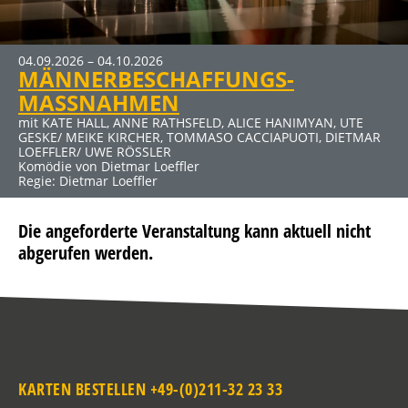
04.09.2026 – 04.10.2026
09.10.2026 – 15.11.2026
MÄNNERBESCHAFFUNGS-
DER RAUSCH
MASSNAHMEN
mit JENS HAJEK, RON SPIEẞ, DIRK EMMERT u. a.
Komödie von Thomas Vinterberg und Claus Flygare
mit KATE HALL, ANNE RATHSFELD, ALICE HANIMYAN, UTE
GESKE/ MEIKE KIRCHER, TOMMASO CACCIAPUOTI, DIETMAR
LOEFFLER/ UWE RÖSSLER
Komödie von Dietmar Loeffler
Regie: Dietmar Loeffler
Die angeforderte Veranstaltung kann aktuell nicht
abgerufen werden.
KARTEN BESTELLEN +49-(0)211-32 23 33