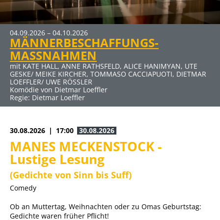
04.09.2026 – 04.10.2026
09.10.2026 – 15.11.2026
MÄNNERBESCHAFFUNGS-
DER RAUSCH
MASSNAHMEN
mit JENS HAJEK, RON SPIEẞ, DIRK EMMERT u. a.
Komödie von Thomas Vinterberg und Claus Flygare
mit KATE HALL, ANNE RATHSFELD, ALICE HANIMYAN, UTE
GESKE/ MEIKE KIRCHER, TOMMASO CACCIAPUOTI, DIETMAR
LOEFFLER/ UWE RÖSSLER
Komödie von Dietmar Loeffler
Regie: Dietmar Loeffler
Guest
30.08.2026
17:00
30.08.2026
MANES MECKENSTOCK -
Lustige Lesung
(Gedichte von Sinn bis Suff)
Comedy
Ob an Muttertag, Weihnachten oder zu Omas Geburtstag:
Gedichte waren früher Pflicht!