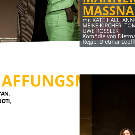
MASSN
mit KATE HALL, ANN
MEIKE KIRCHER, TO
UWE RÖSSLER
Komödie von Dietmar
Regie: Dietmar Loeff
HAFFUNGSMASSN
AN, 
OTI, 