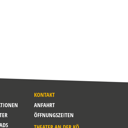
KONTAKT
TIONEN
ANFAHRT
TER
ÖFFNUNGSZEITEN
ADS
THEATER AN DER KÖ