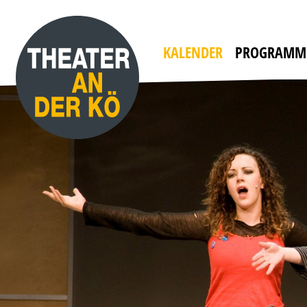
YES, WE CAMP
mit WILLI THOMCZYK, DANA GOLOMBEK VON
HEINERSDORFF u. a.
Die Camper sind zurück!
KALENDER
PROGRAMM