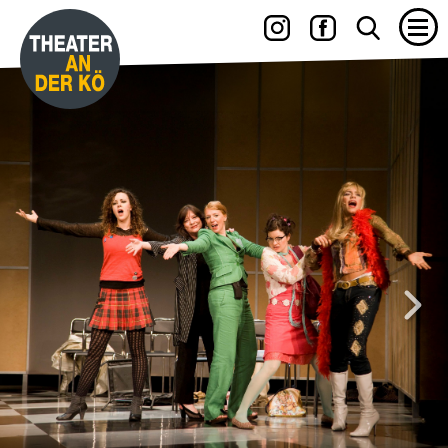
15.06. – 27.06.2027
YES, WE CAMP
mit WILLI THOMCZYK, DANA GOLOMBEK VON SENDEN, RENÉ
HEINERSDORFF u. a.
Die Camper sind zurück!