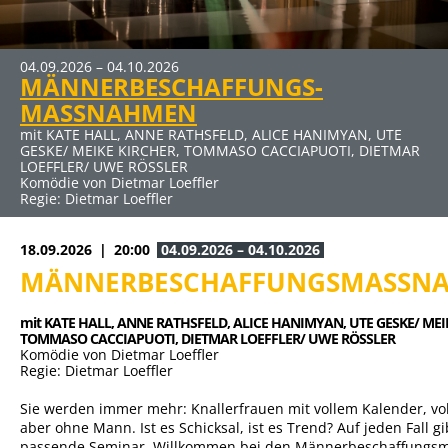
MEHR INFOS
04.09.2026 – 04.10.2026
09.10.2026 – 15.11.2026
27.11.2026 – 10.01.2027
22.01.2027 – 07.03.2027
19.03.2027 – 25.04.2027
30.04.2027 – 06.06.2027
MÄNNERBESCHAFFUNGS-
DER RAUSCH
ERBE GUT-ALLES GUT
SCHUHE TASCHEN MÄNNER
DER ABSCHIEDSBRIEF
ELTERNABEND
Klicken Sie auf den Link für mehr Infos und Buchung
MASSNAHMEN
mit JENS HAJEK, RON SPIEẞ, DIRK EMMERT u. a.
mit HUGO EGON BALDER, RENÉ HEINERSDORFF u. a.
mit BERNHARD BETTERMANN, NINA PETRI, ANDREAS PETRI
mit MICHAELA MAY UND SIGMAR SOLBACH
mit DUSTIN SEMMELROGGE, CECILIA MUELLER-STAHL, CLAUS
Komödie von Thomas Vinterberg und Claus Flygare
Komödie von René Heinersdorff
u. a.
Komödie von Audrey Schebat
THULL-EMDEN u. a.
mit KATE HALL, ANNE RATHSFELD, ALICE HANIMYAN, UTE
Komödie von Stefan Vögel
Kein Thriller (Auch wenn der Titel nach Horror klingt) von
GESKE/ MEIKE KIRCHER, TOMMASO CACCIAPUOTI, DIETMAR
Regie: Ute Willing
Sebastian Fitzek für die Bühne bearbeitet von René
LOEFFLER/ UWE RÖSSLER
Heinersdorff
Komödie von Dietmar Loeffler
Regie: Dietmar Loeffler
18.09.2026
20:00
04.09.2026 – 04.10.2026
MÄNNERBESCHAFFUNGSMASSN
mit KATE HALL, 
ANNE RATHSFELD, 
ALICE HANIMYAN, 
UTE GESKE/ MEI
TOMMASO CACCIAPUOTI, 
DIETMAR LOEFFLER/ UWE RÖSSLER
Komödie von Dietmar Loeffler
Regie: Dietmar Loeffler
Sie werden immer mehr: Knallerfrauen mit vollem Kalender, vo
aber ohne Mann. Ist es Schicksal, ist es Trend? Auf jeden Fall gi
passende Seminar. Willkommen bei den Männerbeschaffung