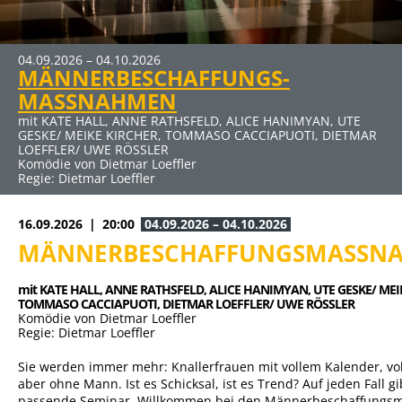
04.09.2026 – 04.10.2026
27.11.2026 – 10.01.2027
MÄNNERBESCHAFFUNGS-
ERBE GUT-ALLES GUT
MASSNAHMEN
mit HUGO EGON BALDER, RENÉ HEINERSDORFF u. a.
Komödie von René Heinersdorff
mit KATE HALL, ANNE RATHSFELD, ALICE HANIMYAN, UTE
GESKE/ MEIKE KIRCHER, TOMMASO CACCIAPUOTI, DIETMAR
LOEFFLER/ UWE RÖSSLER
Komödie von Dietmar Loeffler
Regie: Dietmar Loeffler
16.09.2026
20:00
04.09.2026 – 04.10.2026
MÄNNERBESCHAFFUNGSMASSN
mit KATE HALL, 
ANNE RATHSFELD, 
ALICE HANIMYAN, 
UTE GESKE/ MEI
TOMMASO CACCIAPUOTI, 
DIETMAR LOEFFLER/ UWE RÖSSLER
Komödie von Dietmar Loeffler
Regie: Dietmar Loeffler
Sie werden immer mehr: Knallerfrauen mit vollem Kalender, vo
aber ohne Mann. Ist es Schicksal, ist es Trend? Auf jeden Fall gi
passende Seminar. Willkommen bei den Männerbeschaffung