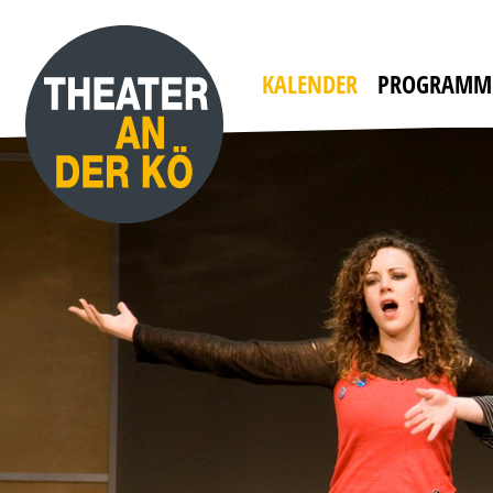
YES, WE CAMP
mit WILLI THOMCZYK, DANA GOLOMBEK VON
HEINERSDORFF u. a.
Die Camper sind zurück!
KALENDER
PROGRAMM