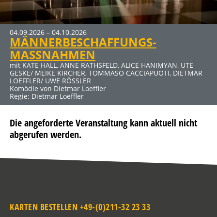
MEHR INFOS
04.09.2026 – 04.10.2026
19.03.2027 – 25.04.2027
30.04.2027 – 06.06.2027
MÄNNERBESCHAFFUNGS-
DER ABSCHIEDSBRIEF
ELTERNABEND
Klicken Sie auf den Link für mehr Infos und Buchung
MASSNAHMEN
mit MICHAELA MAY UND SIGMAR SOLBACH
mit DUSTIN SEMMELROGGE, CECILIA MUELLER-STAHL, CLAUS
Komödie von Audrey Schebat
THULL-EMDEN u. a.
mit KATE HALL, ANNE RATHSFELD, ALICE HANIMYAN, UTE
Kein Thriller (Auch wenn der Titel nach Horror klingt) von
GESKE/ MEIKE KIRCHER, TOMMASO CACCIAPUOTI, DIETMAR
Sebastian Fitzek für die Bühne bearbeitet von René
LOEFFLER/ UWE RÖSSLER
Heinersdorff
Komödie von Dietmar Loeffler
Regie: Dietmar Loeffler
Die angeforderte Veranstaltung kann aktuell nicht
abgerufen werden.
KARTEN BESTELLEN +49-(0)211-32 23 33