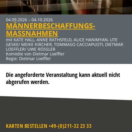
MEHR INFOS
04.09.2026 – 04.10.2026
19.03.2027 – 25.04.2027
30.04.2027 – 06.06.2027
MÄNNERBESCHAFFUNGS-
DER ABSCHIEDSBRIEF
ELTERNABEND
Klicken Sie auf den Link für mehr Infos und Buchung
MASSNAHMEN
mit MICHAELA MAY UND SIGMAR SOLBACH
mit DUSTIN SEMMELROGGE, CECILIA MUELLER-STAHL, CLAUS
Komödie von Audrey Schebat
THULL-EMDEN u. a.
mit KATE HALL, ANNE RATHSFELD, ALICE HANIMYAN, UTE
Kein Thriller (Auch wenn der Titel nach Horror klingt) von
GESKE/ MEIKE KIRCHER, TOMMASO CACCIAPUOTI, DIETMAR
Sebastian Fitzek für die Bühne bearbeitet von René
LOEFFLER/ UWE RÖSSLER
Heinersdorff
Komödie von Dietmar Loeffler
Regie: Dietmar Loeffler
Die angeforderte Veranstaltung kann aktuell nicht
abgerufen werden.
KARTEN BESTELLEN +49-(0)211-32 23 33