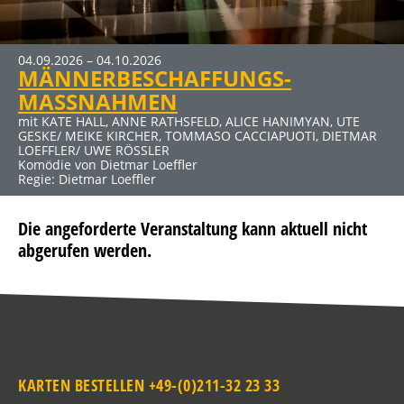
MEHR INFOS
04.09.2026 – 04.10.2026
09.10.2026 – 15.11.2026
MÄNNERBESCHAFFUNGS-
DER RAUSCH
Klicken Sie auf den Link für mehr Infos und Buchung
MASSNAHMEN
mit JENS HAJEK, RON SPIEẞ, DIRK EMMERT u. a.
Komödie von Thomas Vinterberg und Claus Flygare
mit KATE HALL, ANNE RATHSFELD, ALICE HANIMYAN, UTE
GESKE/ MEIKE KIRCHER, TOMMASO CACCIAPUOTI, DIETMAR
LOEFFLER/ UWE RÖSSLER
Komödie von Dietmar Loeffler
Regie: Dietmar Loeffler
Die angeforderte Veranstaltung kann aktuell nicht
abgerufen werden.
KARTEN BESTELLEN +49-(0)211-32 23 33