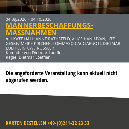
MEHR INFOS
04.09.2026 – 04.10.2026
19.03.2027 – 25.04.2027
30.04.2027 – 06.06.2027
MÄNNERBESCHAFFUNGS-
DER ABSCHIEDSBRIEF
ELTERNABEND
Klicken Sie auf den Link für mehr Infos und Buchung
MASSNAHMEN
mit MICHAELA MAY UND SIGMAR SOLBACH
mit DUSTIN SEMMELROGGE, CECILIA MUELLER-STAHL, CLAUS
Komödie von Audrey Schebat
THULL-EMDEN u. a.
mit KATE HALL, ANNE RATHSFELD, ALICE HANIMYAN, UTE
Kein Thriller (Auch wenn der Titel nach Horror klingt) von
GESKE/ MEIKE KIRCHER, TOMMASO CACCIAPUOTI, DIETMAR
Sebastian Fitzek für die Bühne bearbeitet von René
LOEFFLER/ UWE RÖSSLER
Heinersdorff
Komödie von Dietmar Loeffler
Regie: Dietmar Loeffler
Die angeforderte Veranstaltung kann aktuell nicht
abgerufen werden.
KARTEN BESTELLEN +49-(0)211-32 23 33