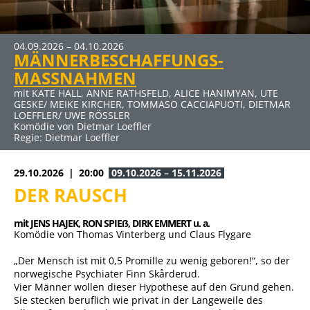
04.09.2026 – 04.10.2026
09.10.2026 – 15.11.2026
19.03.2027 – 25.04.2027
30.04.2027 – 06.06.2027
MÄNNERBESCHAFFUNGS-
DER RAUSCH
DER ABSCHIEDSBRIEF
ELTERNABEND
MASSNAHMEN
mit JENS HAJEK, RON SPIEẞ, DIRK EMMERT u. a.
mit MICHAELA MAY UND SIGMAR SOLBACH
mit DUSTIN SEMMELROGGE, CECILIA MUELLER-STAHL, CLAUS
Komödie von Thomas Vinterberg und Claus Flygare
Komödie von Audrey Schebat
THULL-EMDEN u. a.
mit KATE HALL, ANNE RATHSFELD, ALICE HANIMYAN, UTE
Kein Thriller (Auch wenn der Titel nach Horror klingt) von
GESKE/ MEIKE KIRCHER, TOMMASO CACCIAPUOTI, DIETMAR
Sebastian Fitzek für die Bühne bearbeitet von René
LOEFFLER/ UWE RÖSSLER
Heinersdorff
Komödie von Dietmar Loeffler
Regie: Dietmar Loeffler
29.10.2026
20:00
09.10.2026 – 15.11.2026
DER RAUSCH
mit JENS HAJEK, 
RON SPIEẞ, 
DIRK EMMERT u. a.
Komödie von Thomas Vinterberg und Claus Flygare
„Der Mensch ist mit 0,5 Promille zu wenig geboren!“, so der
norwegische Psychiater Finn Skårderud.
Vier Männer wollen dieser Hypothese auf den Grund gehen.
Sie stecken beruflich wie privat in der Langeweile des