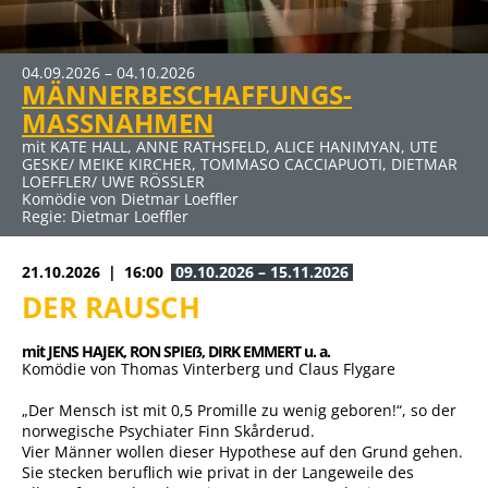
MEHR INFOS
04.09.2026 – 04.10.2026
09.10.2026 – 15.11.2026
19.03.2027 – 25.04.2027
30.04.2027 – 06.06.2027
MÄNNERBESCHAFFUNGS-
DER RAUSCH
DER ABSCHIEDSBRIEF
ELTERNABEND
Klicken Sie auf den Link für mehr Infos und Buchung
MASSNAHMEN
mit JENS HAJEK, RON SPIEẞ, DIRK EMMERT u. a.
mit MICHAELA MAY UND SIGMAR SOLBACH
mit DUSTIN SEMMELROGGE, CECILIA MUELLER-STAHL, CLAUS
Komödie von Thomas Vinterberg und Claus Flygare
Komödie von Audrey Schebat
THULL-EMDEN u. a.
mit KATE HALL, ANNE RATHSFELD, ALICE HANIMYAN, UTE
Kein Thriller (Auch wenn der Titel nach Horror klingt) von
GESKE/ MEIKE KIRCHER, TOMMASO CACCIAPUOTI, DIETMAR
Sebastian Fitzek für die Bühne bearbeitet von René
LOEFFLER/ UWE RÖSSLER
Heinersdorff
Komödie von Dietmar Loeffler
Regie: Dietmar Loeffler
21.10.2026
16:00
09.10.2026 – 15.11.2026
DER RAUSCH
mit JENS HAJEK, 
RON SPIEẞ, 
DIRK EMMERT u. a.
Komödie von Thomas Vinterberg und Claus Flygare
„Der Mensch ist mit 0,5 Promille zu wenig geboren!“, so der
norwegische Psychiater Finn Skårderud.
Vier Männer wollen dieser Hypothese auf den Grund gehen.
Sie stecken beruflich wie privat in der Langeweile des