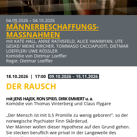
04.09.2026 – 04.10.2026
09.10.2026 – 15.11.2026
27.11.2026 – 10.01.2027
22.01.2027 – 07.03.2027
MÄNNERBESCHAFFUNGS-
DER RAUSCH
ERBE GUT-ALLES GUT
SCHUHE TASCHEN MÄNNER
MASSNAHMEN
mit JENS HAJEK, RON SPIEẞ, DIRK EMMERT u. a.
mit HUGO EGON BALDER, RENÉ HEINERSDORFF u. a.
mit BERNHARD BETTERMANN, NINA PETRI, ANDREAS PETRI
Komödie von Thomas Vinterberg und Claus Flygare
Komödie von René Heinersdorff
u. a.
mit KATE HALL, ANNE RATHSFELD, ALICE HANIMYAN, UTE
Komödie von Stefan Vögel
GESKE/ MEIKE KIRCHER, TOMMASO CACCIAPUOTI, DIETMAR
Regie: Ute Willing
LOEFFLER/ UWE RÖSSLER
Komödie von Dietmar Loeffler
Regie: Dietmar Loeffler
18.10.2026
17:00
09.10.2026 – 15.11.2026
DER RAUSCH
mit JENS HAJEK, 
RON SPIEẞ, 
DIRK EMMERT u. a.
Komödie von Thomas Vinterberg und Claus Flygare
„Der Mensch ist mit 0,5 Promille zu wenig geboren!“, so der
norwegische Psychiater Finn Skårderud.
Vier Männer wollen dieser Hypothese auf den Grund gehen.
Sie stecken beruflich wie privat in der Langeweile des