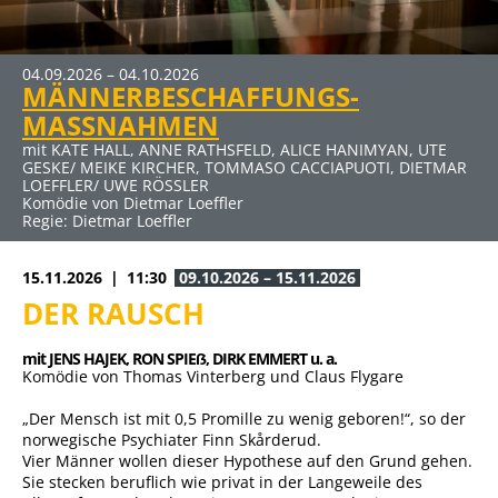
04.09.2026 – 04.10.2026
MÄNNERBESCHAFFUNGS-
MASSNAHMEN
mit KATE HALL, ANNE RATHSFELD, ALICE HANIMYAN, UTE
GESKE/ MEIKE KIRCHER, TOMMASO CACCIAPUOTI, DIETMAR
LOEFFLER/ UWE RÖSSLER
Komödie von Dietmar Loeffler
Regie: Dietmar Loeffler
15.11.2026
11:30
09.10.2026 – 15.11.2026
DER RAUSCH
mit JENS HAJEK, 
RON SPIEẞ, 
DIRK EMMERT u. a.
Komödie von Thomas Vinterberg und Claus Flygare
„Der Mensch ist mit 0,5 Promille zu wenig geboren!“, so der
norwegische Psychiater Finn Skårderud.
Vier Männer wollen dieser Hypothese auf den Grund gehen.
Sie stecken beruflich wie privat in der Langeweile des