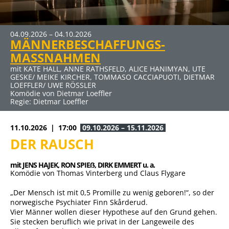
04.09.2026 – 04.10.2026
09.10.2026 – 15.11.2026
MÄNNERBESCHAFFUNGS-
DER RAUSCH
MASSNAHMEN
mit JENS HAJEK, RON SPIEẞ, DIRK EMMERT u. a.
Komödie von Thomas Vinterberg und Claus Flygare
mit KATE HALL, ANNE RATHSFELD, ALICE HANIMYAN, UTE
GESKE/ MEIKE KIRCHER, TOMMASO CACCIAPUOTI, DIETMAR
LOEFFLER/ UWE RÖSSLER
Komödie von Dietmar Loeffler
Regie: Dietmar Loeffler
11.10.2026
17:00
09.10.2026 – 15.11.2026
DER RAUSCH
mit JENS HAJEK, 
RON SPIEẞ, 
DIRK EMMERT u. a.
Komödie von Thomas Vinterberg und Claus Flygare
„Der Mensch ist mit 0,5 Promille zu wenig geboren!“, so der
norwegische Psychiater Finn Skårderud.
Vier Männer wollen dieser Hypothese auf den Grund gehen.
Sie stecken beruflich wie privat in der Langeweile des