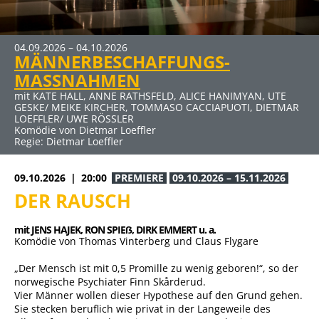
04.09.2026 – 04.10.2026
09.10.2026 – 15.11.2026
MÄNNERBESCHAFFUNGS-
DER RAUSCH
MASSNAHMEN
mit JENS HAJEK, RON SPIEẞ, DIRK EMMERT u. a.
Komödie von Thomas Vinterberg und Claus Flygare
mit KATE HALL, ANNE RATHSFELD, ALICE HANIMYAN, UTE
GESKE/ MEIKE KIRCHER, TOMMASO CACCIAPUOTI, DIETMAR
LOEFFLER/ UWE RÖSSLER
Komödie von Dietmar Loeffler
Regie: Dietmar Loeffler
09.10.2026
20:00
PREMIERE
09.10.2026 – 15.11.2026
DER RAUSCH
mit JENS HAJEK, 
RON SPIEẞ, 
DIRK EMMERT u. a.
Komödie von Thomas Vinterberg und Claus Flygare
„Der Mensch ist mit 0,5 Promille zu wenig geboren!“, so der
norwegische Psychiater Finn Skårderud.
Vier Männer wollen dieser Hypothese auf den Grund gehen.
Sie stecken beruflich wie privat in der Langeweile des