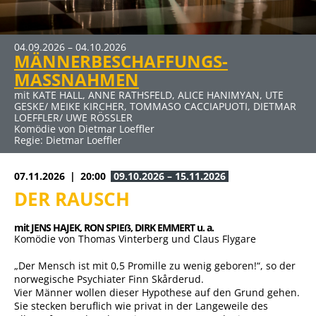
04.09.2026 – 04.10.2026
09.10.2026 – 15.11.2026
27.11.2026 – 10.01.2027
22.01.2027 – 07.03.2027
19.03.2027 – 25.04.2027
MÄNNERBESCHAFFUNGS-
DER RAUSCH
ERBE GUT-ALLES GUT
SCHUHE TASCHEN MÄNNER
DER ABSCHIEDSBRIEF
MASSNAHMEN
mit JENS HAJEK, RON SPIEẞ, DIRK EMMERT u. a.
mit HUGO EGON BALDER, RENÉ HEINERSDORFF u. a.
mit BERNHARD BETTERMANN, NINA PETRI, ANDREAS PETRI
mit MICHAELA MAY UND SIGMAR SOLBACH
Komödie von Thomas Vinterberg und Claus Flygare
Komödie von René Heinersdorff
u. a.
Komödie von Audrey Schebat
mit KATE HALL, ANNE RATHSFELD, ALICE HANIMYAN, UTE
Komödie von Stefan Vögel
GESKE/ MEIKE KIRCHER, TOMMASO CACCIAPUOTI, DIETMAR
Regie: Ute Willing
LOEFFLER/ UWE RÖSSLER
Komödie von Dietmar Loeffler
Regie: Dietmar Loeffler
07.11.2026
20:00
09.10.2026 – 15.11.2026
DER RAUSCH
mit JENS HAJEK, 
RON SPIEẞ, 
DIRK EMMERT u. a.
Komödie von Thomas Vinterberg und Claus Flygare
„Der Mensch ist mit 0,5 Promille zu wenig geboren!“, so der
norwegische Psychiater Finn Skårderud.
Vier Männer wollen dieser Hypothese auf den Grund gehen.
Sie stecken beruflich wie privat in der Langeweile des