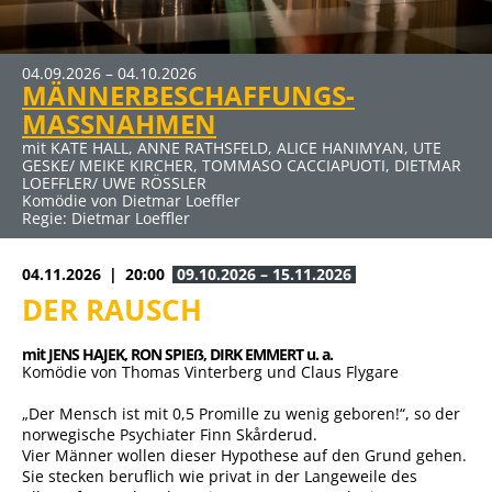
04.09.2026 – 04.10.2026
MÄNNERBESCHAFFUNGS-
MASSNAHMEN
mit KATE HALL, ANNE RATHSFELD, ALICE HANIMYAN, UTE
GESKE/ MEIKE KIRCHER, TOMMASO CACCIAPUOTI, DIETMAR
LOEFFLER/ UWE RÖSSLER
Komödie von Dietmar Loeffler
Regie: Dietmar Loeffler
04.11.2026
20:00
09.10.2026 – 15.11.2026
DER RAUSCH
mit JENS HAJEK, 
RON SPIEẞ, 
DIRK EMMERT u. a.
Komödie von Thomas Vinterberg und Claus Flygare
„Der Mensch ist mit 0,5 Promille zu wenig geboren!“, so der
norwegische Psychiater Finn Skårderud.
Vier Männer wollen dieser Hypothese auf den Grund gehen.
Sie stecken beruflich wie privat in der Langeweile des