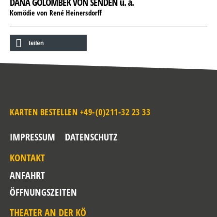
DANA GOLOMBEK VON SENDEN u. a.
Komödie von René Heinersdorff
teilen
KARTEN BESTELLEN +49-(0)211-32 23 33
IMPRESSUM
DATENSCHUTZ
KONTAKT
ANFAHRT
ÖFFNUNGSZEITEN
THEATER AN DER KÖ