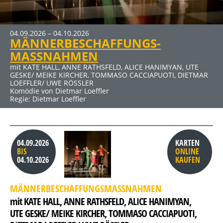
04.09.2026 – 04.10.2026
09.10.2026 – 15.11.2026
27.11.2026 – 10.01.2027
22.01.2027 – 07.03.2027
MÄNNERBESCHAFFUNGS-
DER RAUSCH
ERBE GUT-ALLES GUT
SCHUHE TASCHEN MÄNNER
MASSNAHMEN
mit JENS HAJEK, RON SPIEẞ, DIRK EMMERT u. a.
mit HUGO EGON BALDER, RENÉ HEINERSDORFF u. a.
mit BERNHARD BETTERMANN, NINA PETRI, ANDREAS PETRI
Komödie von Thomas Vinterberg und Claus Flygare
Komödie von René Heinersdorff
u. a.
mit KATE HALL, ANNE RATHSFELD, ALICE HANIMYAN, UTE
Komödie von Stefan Vögel
GESKE/ MEIKE KIRCHER, TOMMASO CACCIAPUOTI, DIETMAR
Regie: Ute Willing
LOEFFLER/ UWE RÖSSLER
Komödie von Dietmar Loeffler
Regie: Dietmar Loeffler
04.09.2026
KARTEN
BIS
ONLINE
04.10.2026
KAUFEN
MÄNNERBESCHAFFUNGSMASSNAHMEN
mit KATE HALL, 
ANNE RATHSFELD, 
ALICE HANIMYAN, 
UTE GESKE/ MEIKE KIRCHER, 
TOMMASO CACCIAPUOTI, 