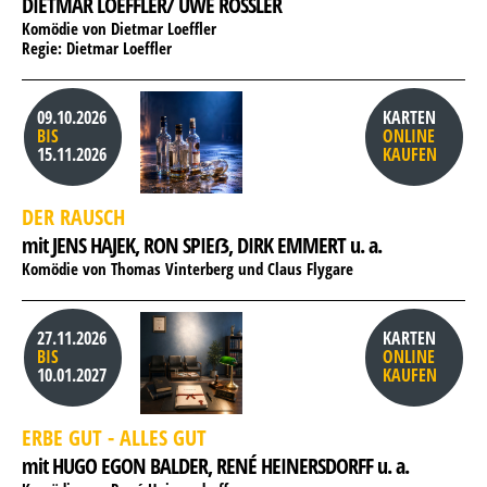
DIETMAR LOEFFLER/ UWE RÖSSLER
Komödie von Dietmar Loeffler
Regie: Dietmar Loeffler
09.10.2026
KARTEN
BIS
ONLINE
15.11.2026
KAUFEN
DER RAUSCH
mit JENS HAJEK, 
RON SPIEẞ, 
DIRK EMMERT u. a.
Komödie von Thomas Vinterberg und Claus Flygare
27.11.2026
KARTEN
BIS
ONLINE
10.01.2027
KAUFEN
ERBE GUT - ALLES GUT
mit HUGO EGON BALDER, 
RENÉ HEINERSDORFF u. a.