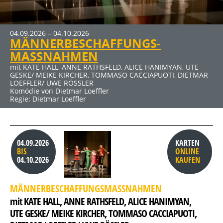
04.09.2026 – 04.10.2026
09.10.2026 – 15.11.2026
27.11.2026 – 10.01.2027
22.01.2027 – 07.03.2027
MÄNNERBESCHAFFUNGS-
DER RAUSCH
ERBE GUT-ALLES GUT
SCHUHE TASCHEN MÄNNER
MASSNAHMEN
mit JENS HAJEK, RON SPIEẞ, DIRK EMMERT u. a.
mit HUGO EGON BALDER, RENÉ HEINERSDORFF u. a.
mit BERNHARD BETTERMANN, NINA PETRI, ANDREAS PETRI
Komödie von Thomas Vinterberg und Claus Flygare
Komödie von René Heinersdorff
u. a.
mit KATE HALL, ANNE RATHSFELD, ALICE HANIMYAN, UTE
Komödie von Stefan Vögel
GESKE/ MEIKE KIRCHER, TOMMASO CACCIAPUOTI, DIETMAR
Regie: Ute Willing
LOEFFLER/ UWE RÖSSLER
Komödie von Dietmar Loeffler
Regie: Dietmar Loeffler
04.09.2026
KARTEN
BIS
ONLINE
04.10.2026
KAUFEN
MÄNNERBESCHAFFUNGSMASSNAHMEN
mit KATE HALL, 
ANNE RATHSFELD, 
ALICE HANIMYAN, 
UTE GESKE/ MEIKE KIRCHER, 
TOMMASO CACCIAPUOTI, 