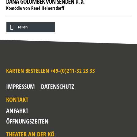
DANA GOLOMBEK VON SENDEN u. a.
Komödie von René Heinersdorff
teilen
KARTEN BESTELLEN +49-(0)211-32 23 33
IMPRESSUM
DATENSCHUTZ
KONTAKT
ANFAHRT
ÖFFNUNGSZEITEN
THEATER AN DER KÖ