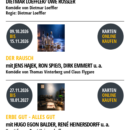
DIETMAR LOEFFLER/ UWE RÖSSLER
Komödie von Dietmar Loeffler
Regie: Dietmar Loeffler
09.10.2026
KARTEN
BIS
ONLINE
15.11.2026
KAUFEN
DER RAUSCH
mit JENS HAJEK, 
RON SPIEẞ, 
DIRK EMMERT u. a.
Komödie von Thomas Vinterberg und Claus Flygare
27.11.2026
KARTEN
BIS
ONLINE
10.01.2027
KAUFEN
ERBE GUT - ALLES GUT
mit HUGO EGON BALDER, 
RENÉ HEINERSDORFF u. a.