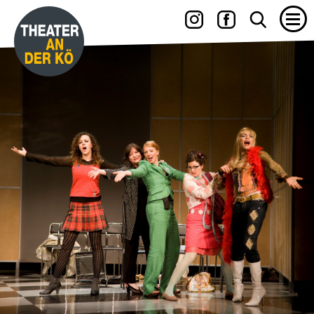
09.10.2026 – 15.11.2026
DER RAUSCH
mit JENS HAJEK, RON SPIEẞ, DIRK EMMERT u. a.
Komödie von Thomas Vinterberg und Claus Flygare
15.06. – 27.06.2027
YES, WE CAMP
mit WILLI THOMCZYK, DANA GOLOMBEK VON SENDEN, RENÉ
HEINERSDORFF u. a.
Die Camper sind zurück!