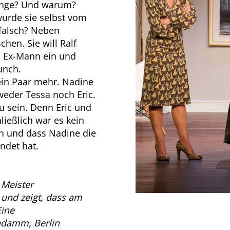
lange? Und warum?
wurde sie selbst vom
falsch? Neben
hen. Sie will Ralf
em Ex-Mann ein und
unch.
ein Paar mehr. Nadine
weder Tessa noch Eric.
u sein. Denn Eric und
ließlich war es kein
sen und dass Nadine die
ndet hat.
 Meister
und zeigt, dass am
Eine
ndamm, Berlin