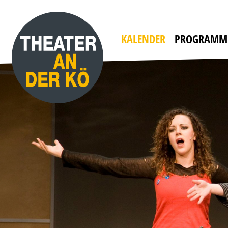
YES, WE CAMP
mit WILLI THOMCZYK, DANA GOLOMBEK VON
HEINERSDORFF u. a.
Die Camper sind zurück!
KALENDER
PROGRAMM