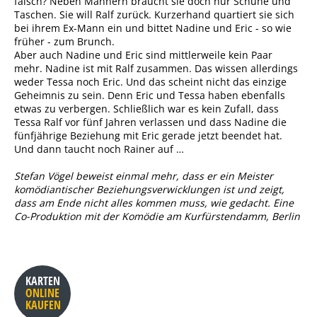
falsch? Neben Männern braucht sie doch nur Schuhe und
Taschen. Sie will Ralf zurück. Kurzerhand quartiert sie sich
bei ihrem Ex-Mann ein und bittet Nadine und Eric - so wie
früher - zum Brunch.
Aber auch Nadine und Eric sind mittlerweile kein Paar
mehr. Nadine ist mit Ralf zusammen. Das wissen allerdings
weder Tessa noch Eric. Und das scheint nicht das einzige
Geheimnis zu sein. Denn Eric und Tessa haben ebenfalls
etwas zu verbergen. Schließlich war es kein Zufall, dass
Tessa Ralf vor fünf Jahren verlassen und dass Nadine die
fünfjährige Beziehung mit Eric gerade jetzt beendet hat.
Und dann taucht noch Rainer auf …
Stefan Vögel beweist einmal mehr, dass er ein Meister
komödiantischer Beziehungsverwicklungen ist und zeigt,
dass am Ende nicht alles kommen muss, wie gedacht. Eine
Co-Produktion mit der Komödie am Kurfürstendamm, Berlin
KARTEN
ONLINE
KAUFEN