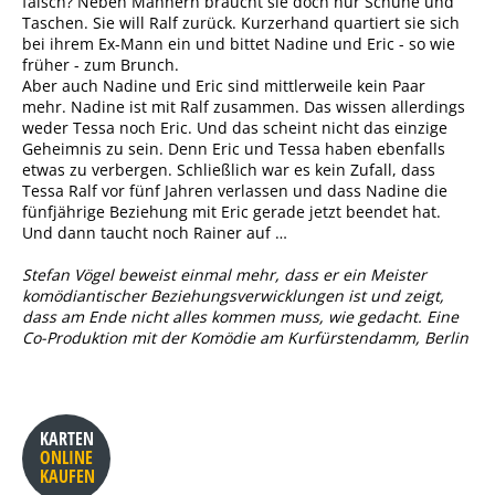
falsch? Neben Männern braucht sie doch nur Schuhe und
Taschen. Sie will Ralf zurück. Kurzerhand quartiert sie sich
bei ihrem Ex-Mann ein und bittet Nadine und Eric - so wie
früher - zum Brunch.
Aber auch Nadine und Eric sind mittlerweile kein Paar
mehr. Nadine ist mit Ralf zusammen. Das wissen allerdings
weder Tessa noch Eric. Und das scheint nicht das einzige
Geheimnis zu sein. Denn Eric und Tessa haben ebenfalls
etwas zu verbergen. Schließlich war es kein Zufall, dass
Tessa Ralf vor fünf Jahren verlassen und dass Nadine die
fünfjährige Beziehung mit Eric gerade jetzt beendet hat.
Und dann taucht noch Rainer auf …
Stefan Vögel beweist einmal mehr, dass er ein Meister
komödiantischer Beziehungsverwicklungen ist und zeigt,
dass am Ende nicht alles kommen muss, wie gedacht. Eine
Co-Produktion mit der Komödie am Kurfürstendamm, Berlin
KARTEN
ONLINE
KAUFEN