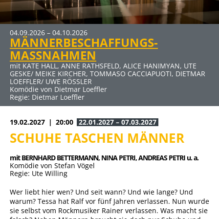
MEHR INFOS
04.09.2026 – 04.10.2026
22.01.2027 – 07.03.2027
19.03.2027 – 25.04.2027
30.04.2027 – 06.06.2027
MÄNNERBESCHAFFUNGS-
SCHUHE TASCHEN MÄNNER
DER ABSCHIEDSBRIEF
ELTERNABEND
Klicken Sie auf den Link für mehr Infos und Buchung
MASSNAHMEN
mit BERNHARD BETTERMANN, NINA PETRI, ANDREAS PETRI
mit MICHAELA MAY UND SIGMAR SOLBACH
mit DUSTIN SEMMELROGGE, CECILIA MUELLER-STAHL, CLAUS
u. a.
Komödie von Audrey Schebat
THULL-EMDEN u. a.
mit KATE HALL, ANNE RATHSFELD, ALICE HANIMYAN, UTE
Komödie von Stefan Vögel
Kein Thriller (Auch wenn der Titel nach Horror klingt) von
GESKE/ MEIKE KIRCHER, TOMMASO CACCIAPUOTI, DIETMAR
Regie: Ute Willing
Sebastian Fitzek für die Bühne bearbeitet von René
LOEFFLER/ UWE RÖSSLER
Heinersdorff
Komödie von Dietmar Loeffler
Regie: Dietmar Loeffler
19.02.2027
20:00
22.01.2027 – 07.03.2027
SCHUHE TASCHEN MÄNNER
mit BERNHARD BETTERMANN, 
NINA PETRI, 
ANDREAS PETRI u. a.
Komödie von Stefan Vögel
Regie: Ute Willing
Wer liebt hier wen? Und seit wann? Und wie lange? Und
warum? Tessa hat Ralf vor fünf Jahren verlassen. Nun wurde
sie selbst vom Rockmusiker Rainer verlassen. Was macht sie