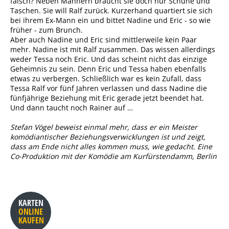
falsch? Neben Männern braucht sie doch nur Schuhe und
Taschen. Sie will Ralf zurück. Kurzerhand quartiert sie sich
bei ihrem Ex-Mann ein und bittet Nadine und Eric - so wie
früher - zum Brunch.
Aber auch Nadine und Eric sind mittlerweile kein Paar
mehr. Nadine ist mit Ralf zusammen. Das wissen allerdings
weder Tessa noch Eric. Und das scheint nicht das einzige
Geheimnis zu sein. Denn Eric und Tessa haben ebenfalls
etwas zu verbergen. Schließlich war es kein Zufall, dass
Tessa Ralf vor fünf Jahren verlassen und dass Nadine die
fünfjährige Beziehung mit Eric gerade jetzt beendet hat.
Und dann taucht noch Rainer auf …
Stefan Vögel beweist einmal mehr, dass er ein Meister
komödiantischer Beziehungsverwicklungen ist und zeigt,
dass am Ende nicht alles kommen muss, wie gedacht. Eine
Co-Produktion mit der Komödie am Kurfürstendamm, Berlin
KARTEN
ONLINE
KAUFEN