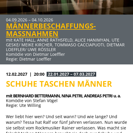
04.09.2026 – 04.10.2026
22.01.2027 – 07.03.2027
MÄNNERBESCHAFFUNGS-
SCHUHE TASCHEN MÄNNER
MASSNAHMEN
mit BERNHARD BETTERMANN, NINA PETRI, ANDREAS PETRI
u. a.
mit KATE HALL, ANNE RATHSFELD, ALICE HANIMYAN, UTE
Komödie von Stefan Vögel
GESKE/ MEIKE KIRCHER, TOMMASO CACCIAPUOTI, DIETMAR
Regie: Ute Willing
LOEFFLER/ UWE RÖSSLER
Komödie von Dietmar Loeffler
Regie: Dietmar Loeffler
12.02.2027
20:00
22.01.2027 – 07.03.2027
SCHUHE TASCHEN MÄNNER
mit BERNHARD BETTERMANN, 
NINA PETRI, 
ANDREAS PETRI u. a.
Komödie von Stefan Vögel
Regie: Ute Willing
Wer liebt hier wen? Und seit wann? Und wie lange? Und
warum? Tessa hat Ralf vor fünf Jahren verlassen. Nun wurde
sie selbst vom Rockmusiker Rainer verlassen. Was macht sie