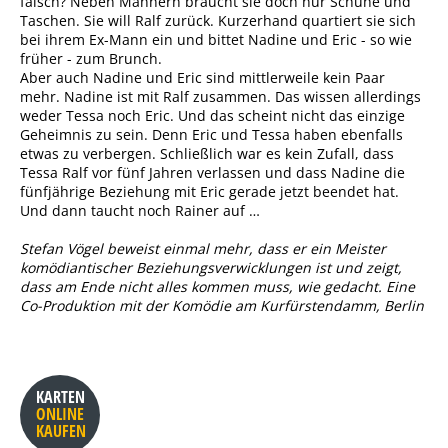
falsch? Neben Männern braucht sie doch nur Schuhe und
Taschen. Sie will Ralf zurück. Kurzerhand quartiert sie sich
bei ihrem Ex-Mann ein und bittet Nadine und Eric - so wie
früher - zum Brunch.
Aber auch Nadine und Eric sind mittlerweile kein Paar
mehr. Nadine ist mit Ralf zusammen. Das wissen allerdings
weder Tessa noch Eric. Und das scheint nicht das einzige
Geheimnis zu sein. Denn Eric und Tessa haben ebenfalls
etwas zu verbergen. Schließlich war es kein Zufall, dass
Tessa Ralf vor fünf Jahren verlassen und dass Nadine die
fünfjährige Beziehung mit Eric gerade jetzt beendet hat.
Und dann taucht noch Rainer auf …
Stefan Vögel beweist einmal mehr, dass er ein Meister
komödiantischer Beziehungsverwicklungen ist und zeigt,
dass am Ende nicht alles kommen muss, wie gedacht. Eine
Co-Produktion mit der Komödie am Kurfürstendamm, Berlin
KARTEN
ONLINE
KAUFEN