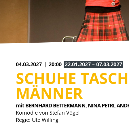
15.06. – 27.06.2027
YES, WE CAMP
mit WILLI THOMCZYK, DANA GOLOMBEK VON
HEINERSDORFF u. a.
Die Camper sind zurück!
04.03.2027
20:00
22.01.2027 – 07.03.2027
SCHUHE TASC
MÄNNER
mit BERNHARD BETTERMANN, 
NINA PETRI, 
ANDRE
Komödie von Stefan Vögel
Regie: Ute Willing