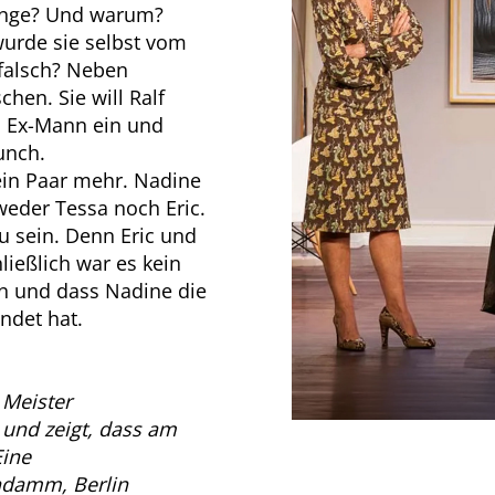
lange? Und warum?
wurde sie selbst vom
falsch? Neben
hen. Sie will Ralf
em Ex-Mann ein und
unch.
ein Paar mehr. Nadine
weder Tessa noch Eric.
u sein. Denn Eric und
ließlich war es kein
sen und dass Nadine die
ndet hat.
 Meister
und zeigt, dass am
Eine
ndamm, Berlin