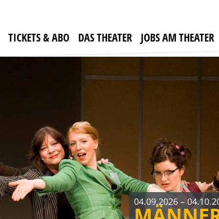
DER RA
ERBE GU
mit JENS HAJEK, RON
mit HUGO EGON BAL
Komödie von Thomas
Komödie von René H
TICKETS & ABO
DAS THEATER
JOBS AM THEATER
04.09.2026 – 04.10.2
MÄNNER