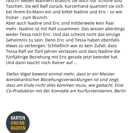
falsch? Neben Männern braucht sie doch nur Schuhe und
Taschen. Sie will Ralf zurück. Kurzerhand quartiert sie sich
bei ihrem Ex-Mann ein und bittet Nadine und Eric - so wie
früher - zum Brunch.
Aber auch Nadine und Eric sind mittlerweile kein Paar
mehr. Nadine ist mit Ralf zusammen. Das wissen allerdings
weder Tessa noch Eric. Und das scheint nicht das einzige
Geheimnis zu sein. Denn Eric und Tessa haben ebenfalls
etwas zu verbergen. Schließlich war es kein Zufall, dass
Tessa Ralf vor fünf Jahren verlassen und dass Nadine die
fünfjährige Beziehung mit Eric gerade jetzt beendet hat.
Und dann taucht noch Rainer auf …
Stefan Vögel beweist einmal mehr, dass er ein Meister
komödiantischer Beziehungsverwicklungen ist und zeigt,
dass am Ende nicht alles kommen muss, wie gedacht. Eine
Co-Produktion mit der Komödie am Kurfürstendamm, Berlin
KARTEN
ONLINE
KAUFEN