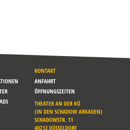
KONTAKT
TIONEN
ANFAHRT
TER
ÖFFNUNGSZEITEN
ADS
THEATER AN DER KÖ
(IN DEN SCHADOW ARKADEN)
SCHADOWSTR. 11
40212 DÜSSELDORF