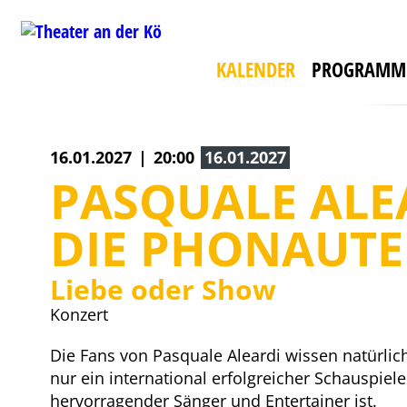
mit WILLI THOMCZYK, DANA GOLOMBEK VON
HEINERSDORFF u. a.
Die Camper sind zurück!
KALENDER
PROGRAMM
Guest
16.01.2027
20:00
16.01.2027
PASQUALE ALE
DIE PHONAUT
Liebe oder Show
Konzert
Die Fans von Pasquale Aleardi wissen natürlich
nur ein international erfolgreicher Schauspiel
hervorragender Sänger und Entertainer ist.