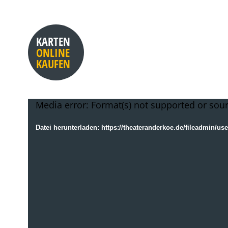
KARTEN
ONLINE
KAUFEN
Video-
Media error: Format(s) not supported or sour
Player
Datei herunterladen: https://theateranderkoe.de/fileadmin/u