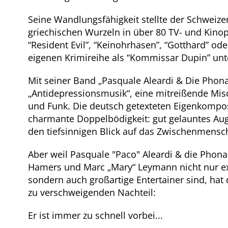
Seine Wandlungsfähigkeit stellte der Schweizer
griechischen Wurzeln in über 80 TV- und Kino
“Resident Evil”, “Keinohrhasen”, “Gotthard” ode
eigenen Krimireihe als “Kommissar Dupin” unt
Mit seiner Band „Pasquale Aleardi & Die Phonau
„Antidepressionsmusik“, eine mitreißende Mis
und Funk. Die deutsch getexteten Eigenkompo
charmante Doppelbödigkeit: gut gelauntes Au
den tiefsinnigen Blick auf das Zwischenmensch
Aber weil Pasquale "Paco" Aleardi & die Phona
Hamers und Marc „Mary“ Leymann nicht nur ex
sondern auch großartige Entertainer sind, hat
zu verschweigenden Nachteil:
Er ist immer zu schnell vorbei...