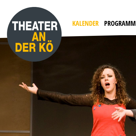
YES, WE CAMP
mit WILLI THOMCZYK, DANA GOLOMBEK VON
HEINERSDORFF u. a.
Die Camper sind zurück!
KALENDER
PROGRAMM