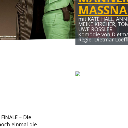
MASSN
30.04.2027 – 06.06.2
ELTERN
19.03.2027 – 25.04.2
mit KATE HALL, ANN
DER ABS
MEIKE KIRCHER, TO
mit DUSTIN SEMMEL
UWE RÖSSLER
THULL-EMDEN u. a.
Komödie von Dietmar
mit MICHAELA MAY
Kein Thriller (Auch w
Regie: Dietmar Loeff
Komödie von Audrey
Sebastian Fitzek für
 FINALE – Die
noch einmal die