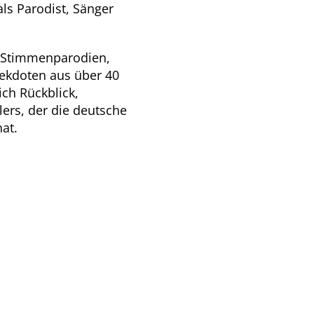
ls Parodist, Sänger
n Stimmenparodien,
kdoten aus über 40
ch Rückblick,
ers, der die deutsche
at.