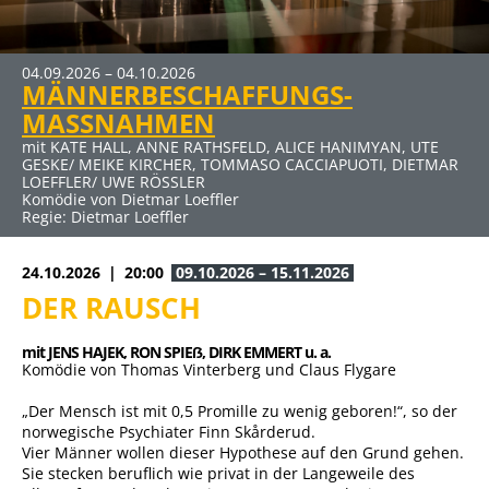
04.09.2026 – 04.10.2026
09.10.2026 – 15.11.2026
27.11.2026 – 10.01.2027
22.01.2027 – 07.03.2027
MÄNNERBESCHAFFUNGS-
DER RAUSCH
ERBE GUT-ALLES GUT
SCHUHE TASCHEN MÄNNER
MASSNAHMEN
mit JENS HAJEK, RON SPIEẞ, DIRK EMMERT u. a.
mit HUGO EGON BALDER, RENÉ HEINERSDORFF u. a.
mit BERNHARD BETTERMANN, NINA PETRI, ANDREAS PETRI
Komödie von Thomas Vinterberg und Claus Flygare
Komödie von René Heinersdorff
u. a.
mit KATE HALL, ANNE RATHSFELD, ALICE HANIMYAN, UTE
Komödie von Stefan Vögel
GESKE/ MEIKE KIRCHER, TOMMASO CACCIAPUOTI, DIETMAR
Regie: Ute Willing
LOEFFLER/ UWE RÖSSLER
Komödie von Dietmar Loeffler
Regie: Dietmar Loeffler
24.10.2026
20:00
09.10.2026 – 15.11.2026
DER RAUSCH
mit JENS HAJEK, 
RON SPIEẞ, 
DIRK EMMERT u. a.
Komödie von Thomas Vinterberg und Claus Flygare
„Der Mensch ist mit 0,5 Promille zu wenig geboren!“, so der
norwegische Psychiater Finn Skårderud.
Vier Männer wollen dieser Hypothese auf den Grund gehen.
Sie stecken beruflich wie privat in der Langeweile des