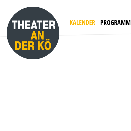
YES, WE CAMP
mit WILLI THOMCZYK, DANA GOLOMBEK VON
HEINERSDORFF u. a.
Die Camper sind zurück!
KALENDER
PROGRAMM