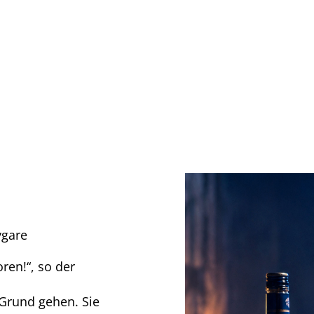
09.10.2026 – 15.11.2
DER RA
mit JENS HAJEK, RON
Komödie von Thomas
ygare
ren!“, so der
Grund gehen. Sie