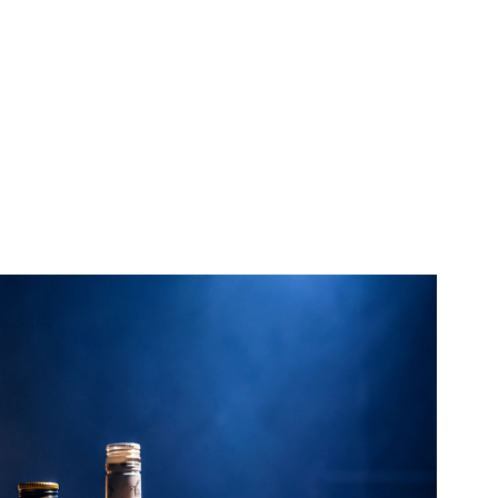
026
USCH
 SPIEẞ, DIRK EMMERT u. a.
 Vinterberg und Claus Flygare