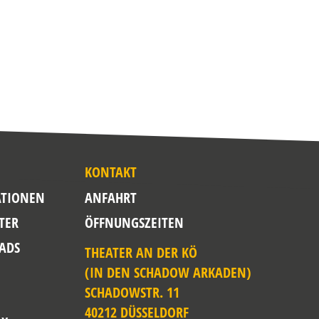
KONTAKT
TIONEN
ANFAHRT
TER
ÖFFNUNGSZEITEN
ADS
THEATER AN DER KÖ
(IN DEN SCHADOW ARKADEN)
SCHADOWSTR. 11
40212 DÜSSELDORF