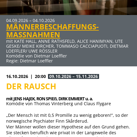
04.09.2026 – 04.10.2026
MÄNNERBESCHAFFUNGS-
MASSNAHMEN
mit KATE HALL, ANNE RATHSFELD, ALICE HANIMYAN, UTE
GESKE/ MEIKE KIRCHER, TOMMASO CACCIAPUOTI, DIETMAR
LOEFFLER/ UWE RÖSSLER
Komödie von Dietmar Loeffler
Regie: Dietmar Loeffler
16.10.2026
20:00
09.10.2026 – 15.11.2026
DER RAUSCH
mit JENS HAJEK, 
RON SPIEẞ, 
DIRK EMMERT u. a.
Komödie von Thomas Vinterberg und Claus Flygare
„Der Mensch ist mit 0,5 Promille zu wenig geboren!“, so der
norwegische Psychiater Finn Skårderud.
Vier Männer wollen dieser Hypothese auf den Grund gehen.
Sie stecken beruflich wie privat in der Langeweile des