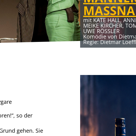
MASSN
mit KATE HALL, ANN
MEIKE KIRCHER, TO
UWE RÖSSLER
Komödie von Dietmar
Regie: Dietmar Loeff
ygare
ren!“, so der
Grund gehen. Sie