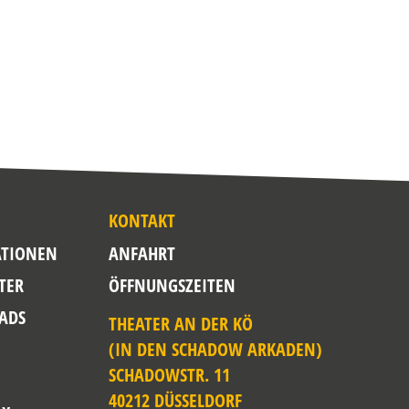
KONTAKT
TIONEN
ANFAHRT
TER
ÖFFNUNGSZEITEN
ADS
THEATER AN DER KÖ
(IN DEN SCHADOW ARKADEN)
SCHADOWSTR. 11
40212 DÜSSELDORF