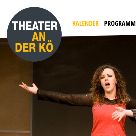
YES, WE CAMP
mit WILLI THOMCZYK, DANA GOLOMBEK VON
HEINERSDORFF u. a.
Die Camper sind zurück!
KALENDER
PROGRAMM