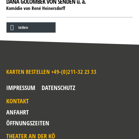
DANA GOLOMBEK VON SENDEN u. a.
Komödie von René Heinersdorff
teilen
KARTEN BESTELLEN +49-(0)211-32 23 33
IMPRESSUM
DATENSCHUTZ
KONTAKT
ANFAHRT
ÖFFNUNGSZEITEN
THEATER AN DER KÖ