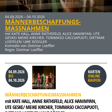
04.09.2026 – 04.10.2026
09.10.2026 – 15.11.2026
27.11.2026 – 10.01.2027
22.01.2027 – 07.03.2027
MÄNNERBESCHAFFUNGS-
DER RAUSCH
ERBE GUT-ALLES GUT
SCHUHE TASCHEN MÄNNER
MASSNAHMEN
mit JENS HAJEK, RON SPIEẞ, DIRK EMMERT u. a.
mit HUGO EGON BALDER, RENÉ HEINERSDORFF u. a.
mit BERNHARD BETTERMANN, NINA PETRI, ANDREAS PETRI
Komödie von Thomas Vinterberg und Claus Flygare
Komödie von René Heinersdorff
u. a.
mit KATE HALL, ANNE RATHSFELD, ALICE HANIMYAN, UTE
Komödie von Stefan Vögel
GESKE/ MEIKE KIRCHER, TOMMASO CACCIAPUOTI, DIETMAR
Regie: Ute Willing
LOEFFLER/ UWE RÖSSLER
Komödie von Dietmar Loeffler
Regie: Dietmar Loeffler
04.09.2026
KARTEN
BIS
ONLINE
04.10.2026
KAUFEN
MÄNNERBESCHAFFUNGSMASSNAHMEN
mit KATE HALL, 
ANNE RATHSFELD, 
ALICE HANIMYAN, 
UTE GESKE/ MEIKE KIRCHER, 
TOMMASO CACCIAPUOTI, 