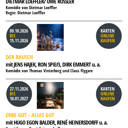
DIETMAR LOEFFLER/ UWE RÖSSLER
Komödie von Dietmar Loeffler
Regie: Dietmar Loeffler
09.10.2026
KARTEN
BIS
ONLINE
15.11.2026
KAUFEN
DER RAUSCH
mit JENS HAJEK, 
RON SPIEẞ, 
DIRK EMMERT u. a.
Komödie von Thomas Vinterberg und Claus Flygare
27.11.2026
KARTEN
BIS
ONLINE
10.01.2027
KAUFEN
ERBE GUT - ALLES GUT
mit HUGO EGON BALDER, 
RENÉ HEINERSDORFF u. a.