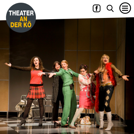
15.06. – 27.06.2027
YES, WE CAMP
mit WILLI THOMCZYK, DANA GOLOMBEK VON SENDEN, RENÉ
HEINERSDORFF u. a.
Die Camper sind zurück!