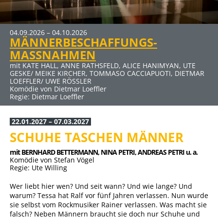
04.09.2026 – 04.10.2026
22.01.2027 – 07.03.2027
MÄNNERBESCHAFFUNGS-
SCHUHE TASCHEN MÄNNER
MASSNAHMEN
mit BERNHARD BETTERMANN, NINA PETRI, ANDREAS PETRI
u. a.
mit KATE HALL, ANNE RATHSFELD, ALICE HANIMYAN, UTE
Komödie von Stefan Vögel
GESKE/ MEIKE KIRCHER, TOMMASO CACCIAPUOTI, DIETMAR
Regie: Ute Willing
LOEFFLER/ UWE RÖSSLER
Komödie von Dietmar Loeffler
Regie: Dietmar Loeffler
22.01.2027 – 07.03.2027
SCHUHE TASCHEN MÄNNER
mit BERNHARD BETTERMANN, 
NINA PETRI, 
ANDREAS PETRI u. a.
Komödie von Stefan Vögel
Regie: Ute Willing
Wer liebt hier wen? Und seit wann? Und wie lange? Und
warum? Tessa hat Ralf vor fünf Jahren verlassen. Nun wurde
sie selbst vom Rockmusiker Rainer verlassen. Was macht sie
falsch? Neben Männern braucht sie doch nur Schuhe und