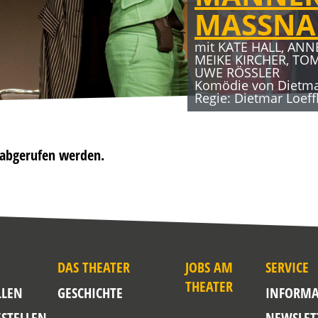
MASSN
27.11.2026 – 10.01.2
mit KATE HALL, ANN
ERBE GU
MEIKE KIRCHER, TO
UWE RÖSSLER
Komödie von Dietmar
mit HUGO EGON BAL
Regie: Dietmar Loeff
Komödie von René H
t abgerufen werden.
DAS THEATER
JOBS AM
SERVICE
THEATER
LLEN
GESCHICHTE
INFORMA
ESTELLEN
NEWSLET