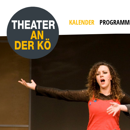
YES, WE CAMP
mit WILLI THOMCZYK, DANA GOLOMBEK VON
HEINERSDORFF u. a.
Die Camper sind zurück!
KALENDER
PROGRAMM