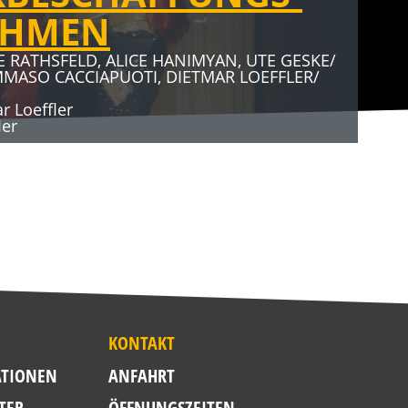
AHMEN
027
E RATHSFELD, ALICE HANIMYAN, UTE GESKE/
T-ALLES GUT
MMASO CACCIAPUOTI, DIETMAR LOEFFLER/
 Loeffler
DER, RENÉ HEINERSDORFF u. a.
ler
einersdorff
KONTAKT
TIONEN
ANFAHRT
TER
ÖFFNUNGSZEITEN