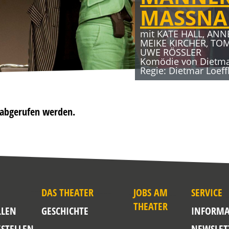
MASSN
mit KATE HALL, ANN
MEIKE KIRCHER, TO
UWE RÖSSLER
Komödie von Dietmar
Regie: Dietmar Loeff
t abgerufen werden.
DAS THEATER
JOBS AM
SERVICE
THEATER
LLEN
GESCHICHTE
INFORMA
ESTELLEN
NEWSLET