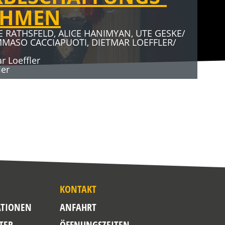
AHMEN
E RATHSFELD, ALICE HANIMYAN, UTE GESKE/
MMASO CACCIAPUOTI, DIETMAR LOEFFLER/
 Loeffler
ler
KONTAKT
TIONEN
ANFAHRT
TER
ÖFFNUNGSZEITEN