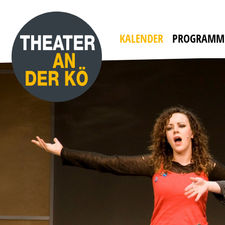
YES, WE CAMP
mit WILLI THOMCZYK, DANA GOLOMBEK VON
HEINERSDORFF u. a.
Die Camper sind zurück!
KALENDER
PROGRAMM