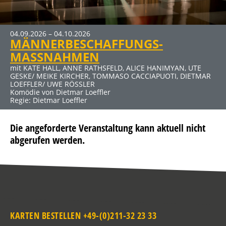
04.09.2026 – 04.10.2026
19.03.2027 – 25.04.2027
MÄNNERBESCHAFFUNGS-
DER ABSCHIEDSBRIEF
MASSNAHMEN
mit MICHAELA MAY UND SIGMAR SOLBACH
Komödie von Audrey Schebat
mit KATE HALL, ANNE RATHSFELD, ALICE HANIMYAN, UTE
GESKE/ MEIKE KIRCHER, TOMMASO CACCIAPUOTI, DIETMAR
LOEFFLER/ UWE RÖSSLER
Komödie von Dietmar Loeffler
Regie: Dietmar Loeffler
Die angeforderte Veranstaltung kann aktuell nicht
abgerufen werden.
KARTEN BESTELLEN +49-(0)211-32 23 33